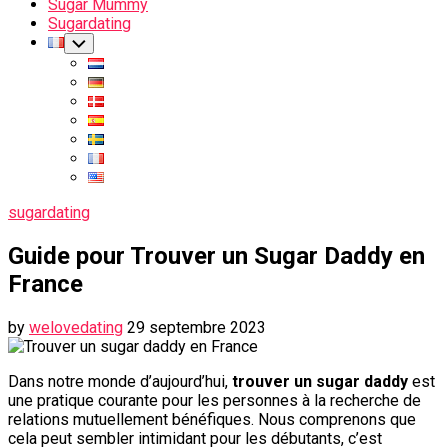
Sugar Mummy
Current
Sugardating
Page
Current
Toggle
Child
Parent
Page
Menu
Parent
sugardating
Guide pour Trouver un Sugar Daddy en
France
by
welovedating
29 septembre 2023
Dans notre monde d’aujourd’hui,
trouver un sugar daddy
est
une pratique courante pour les personnes à la recherche de
relations mutuellement bénéfiques. Nous comprenons que
cela peut sembler intimidant pour les débutants, c’est