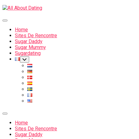
Skip
to
content
Expand
Menu
Home
Sites De Rencontre
Sugar Daddy
Sugar Mummy
Current
Sugardating
Page
Current
Toggle
Child
Parent
Page
Menu
Parent
Expand
Menu
Home
Sites De Rencontre
Sugar Daddy