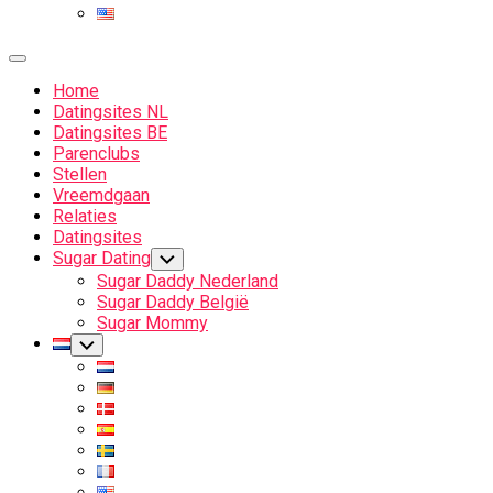
Expand
Menu
Home
Datingsites NL
Datingsites BE
Parenclubs
Stellen
Vreemdgaan
Relaties
Datingsites
Sugar Dating
Toggle
Child
Sugar Daddy Nederland
Menu
Sugar Daddy België
Sugar Mommy
Current
Toggle
Child
Page
Menu
Parent