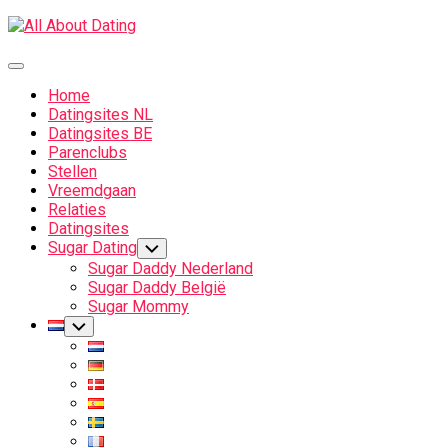
Skip
to
content
Expand
Menu
Home
Datingsites NL
Datingsites BE
Parenclubs
Stellen
Vreemdgaan
Relaties
Datingsites
Sugar Dating
Toggle
Child
Sugar Daddy Nederland
Menu
Sugar Daddy België
Sugar Mommy
Current
Toggle
Child
Page
Menu
Parent